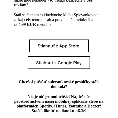
nikde inde nenájdeš - to všetko
bezpečne
a
bez
reklám
?
Staň sa členom exkluzívneho klubu Spievankovo a
získaj celý tento obsah a pravidelné novinky iba
za
4,99 EUR
mesačne!
Stiahnuť z App Store
Stiahnuť z Google Play
Chceš si púšťať spievankovské pesničky stále
dookola?
Nie je nič jednoduchšie! Nájdeš nás
prostredníctvom našej
mobilnej aplikácie
alebo na
platformách
Spotify
,
iTunes
,
Youtube
a
Deezer
!
Stačí kliknúť na ikonku nižšie!