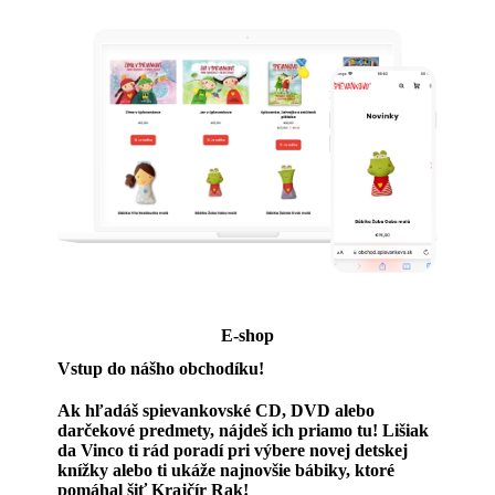
E-shop
Vstup do nášho obchodíku!
Ak hľadáš spievankovské CD, DVD alebo
darčekové predmety, nájdeš ich priamo tu! Lišiak
da Vinco ti rád poradí pri výbere novej detskej
knížky alebo ti ukáže najnovšie bábiky, ktoré
pomáhal šiť Krajčír Rak!