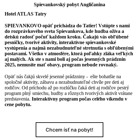
Spievankovský pobyt Angličanina
Hotel ATLAS Tatry
SPIEVANKOVO opäť prichádza do Tatier! Vstúpte s nami
do rozprávkového sveta Spievankova, kde hudba ožíva a
detskú radosť počuť každom kroku.
Čakajú vás obľúbené
pesničky, tvorivé aktivity, interaktívne spievankovské
vystúpenia a najmä nezabudnuteľné stretnutia s obľúbenými
postavami. Všetko v atmosfére, ktorá poľahky zláka veľkých
aj malých.
Ak ste s nami boli aj počas jesenných prádznin
2025, nemusíte mať obavy, program nebude rovnaký.
Opäť nás čakjú skvelé jesenné prádzniny - ešte bohatšie na
spoločné aktivity, zábavu a nezabudnuteľné chvíle pre deti aj
rodičov. Od príchodu až po rozlúčku čaká deti aj rodičov pestrý
program plný smiechu, hudby a rôznych tvorivých aktivít vrátane
predstavenia.
Interaktívny program počas celého víkendu v
cene pobytu.
Chcem ísť na pobyt!