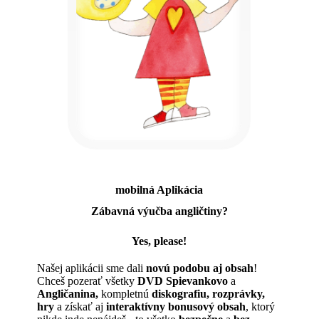
mobilná Aplikácia
Zábavná výučba angličtiny?
Yes, please!
Našej aplikácii sme dali
novú podobu aj obsah
!
Chceš pozerať všetky
DVD Spievankovo
a
Angličanina,
kompletnú
diskografiu, rozprávky,
hry
a získať aj
interaktívny bonusový obsah
, ktorý