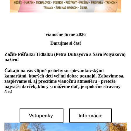
vianočné turné 2026
Darujme si čas!
Zažite
Píšťalku Tidlalku
(Petra Dubayová a Sára Polyáková)
naživo!
Čakajú na vás vtipné príbehy
so spievankovskými
kamarátmi
, ktorých deti veľmi dobre poznajú. Zabavíme sa,
zaspievame si, aj
precítime vianočnú atmosféru
- pretože
najväčší darček, ktorý si môžeme dať, je spoločne strávený
čas!
Vstupenky
Informácie